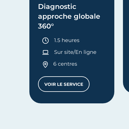
Diagnostic
approche globale
360°
Durée :
1.5 heures
Sur site/En ligne
6 centres
VOIR LE SERVICE
DIAGNOSTIC APPROCHE GLO