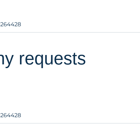
5264428
ny requests
5264428