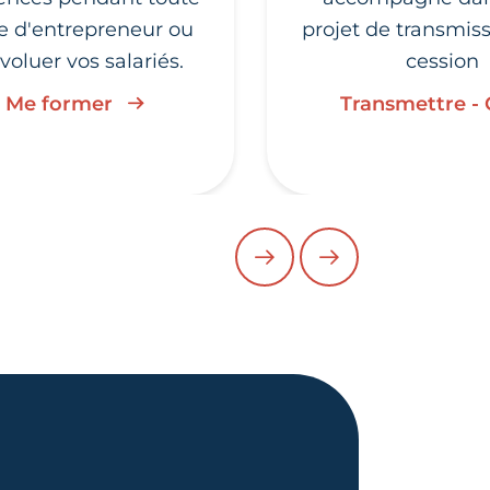
ie d'entrepreneur ou
projet de transmis
évoluer vos salariés.
cession
Me former
Transmettre -
PRÉCÉDENT
SUIVANT