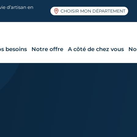
ie d’artisan en
CHOISIR MON DÉPARTEMENT
s besoins
Notre offre
A côté de chez vous
No