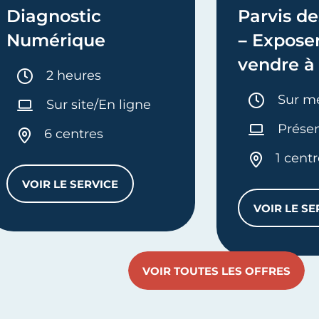
Diagnostic
Parvis de
Numérique
– Exposer
vendre à
Durée :
2 heures
Durée 
Sur m
Sur site/En ligne
Présen
6 centres
1 cent
VOIR LE SERVICE
DIAGNOSTIC NUMÉRIQUE
VOIR LE SE
BALE 360°
PA
VOIR TOUTES LES OFFRES