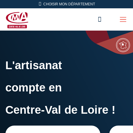
Aller en haut de page
CHOISIR MON DÉPARTEMENT
RECHERC
Men
CMA Centre-Val de Loire
L'artisanat
compte en
Centre-Val de Loire !