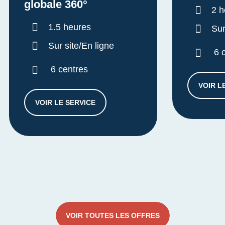
globale 360°
Dur
2 h
Durée :
1.5 heures
Sur
Sur site/En ligne
6 
6 centres
VOIR L
VOIR LE SERVICE
DIAGNOSTIC APPROCHE GLOBALE 360°
VOIR TOUTES LES OFFRES