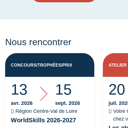
Nous rencontrer
CONCOURS/TROPHÉES/PRIX
ATELIER
13
15
20
avr. 2026
sept. 2026
juil. 20
Région Centre-Val de Loire
Votre 
chez 
WorldSkills 2026-2027
Les at