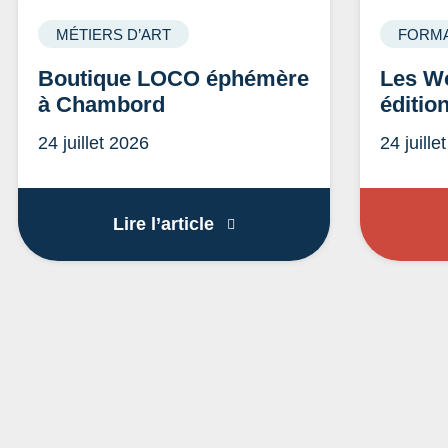
MÉTIERS D’ART
FORMA
Boutique LOCO éphémère
Les Wo
à Chambord
éditio
24 juillet 2026
24 juille
Boutique LOCO éphémère 
Lire l’article