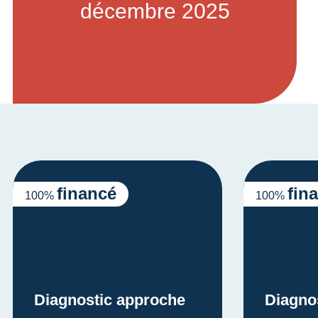
décembre 2025
financé
fin
100%
100%
Diagnostic approche
Diagno