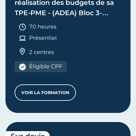
réalisation des budgets de sa
TPE-PME - (ADEA) Bloc 3-
Adjoint de Dirigeant
Durée :
70 heures
d'Entreprise Artisanale
Présentiel
2 centres
Éligible CPF
VOIR LA FORMATION
ASSURER LA RENTABILITÉ ET LA RÉALIS