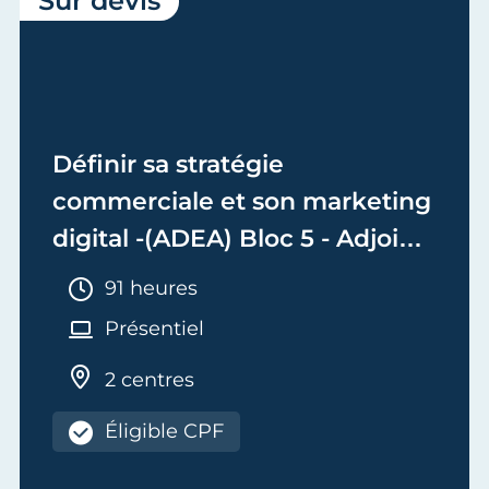
Sur devis
Définir sa stratégie
commerciale et son marketing
digital -(ADEA) Bloc 5 - Adjoint
de Dirigeant d'Entreprise
Durée :
91 heures
Artisanale
Présentiel
2 centres
Éligible CPF