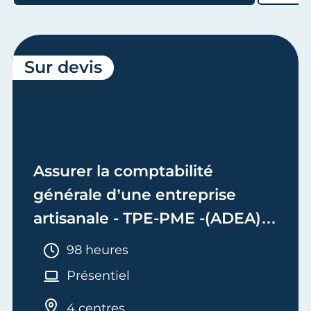
Sur devis
Assurer la comptabilité
générale d’une entreprise
artisanale - TPE-PME -(ADEA)
Bloc 2 - Adjoint de Dirigeant
Durée :
98 heures
d'Entreprise Artisanale
Présentiel
4 centres