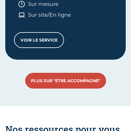
Durée :
Sur mesure
Sur site/En ligne
VOIR LE SERVICE
ENTRETIEN CONSEILS TRANSMISSION D'E
PLUS SUR "ETRE ACCOMPAGNÉ"
Nos ressources pour vous