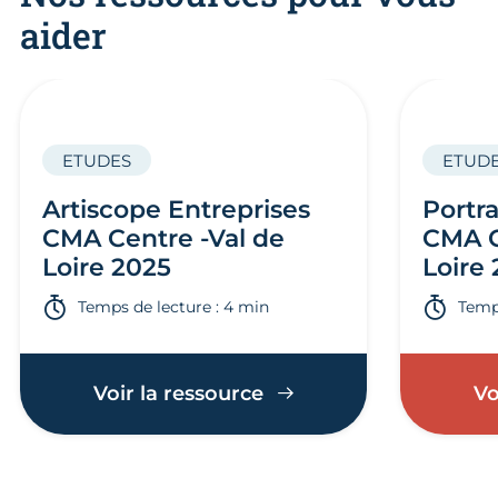
aider
ETUDES
ETUD
Artiscope Entreprises
Portra
CMA Centre -Val de
CMA C
Loire 2025
Loire
Temps de lecture : 4 min
Temps
Voir la ressource
Vo