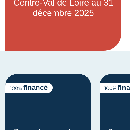
Centre-Val de Loire au 31
décembre 2025
financé
fin
100%
100%