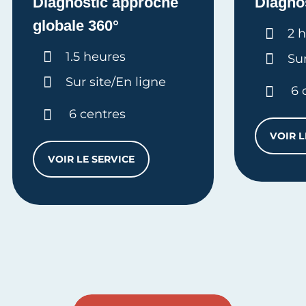
Diagnostic approche
Diagno
globale 360°
Dur
2 
Durée :
1.5 heures
Sur
Sur site/En ligne
6 
6 centres
VOIR L
VOIR LE SERVICE
DIAGNOSTIC APPROCHE GLOBALE 360°