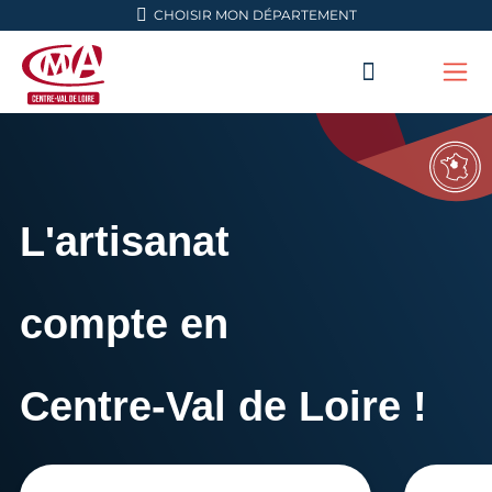
Aller en haut de page
CHOISIR MON DÉPARTEMENT
RECHERC
Me
CMA Centre-Val de Loire
L'artisanat
compte en
Centre-Val de Loire !