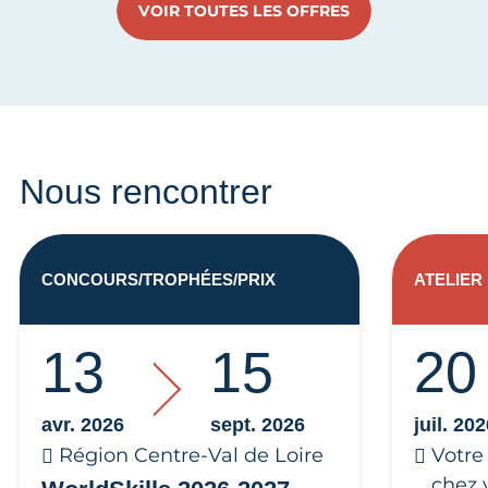
VOIR TOUTES LES OFFRES
Nous rencontrer
CONCOURS/TROPHÉES/PRIX
ATELIER
13
15
20
avr. 2026
sept. 2026
juil. 20
Région Centre-Val de Loire
Votre
chez 