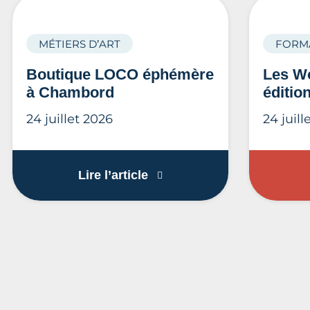
MÉTIERS D’ART
FORM
Boutique LOCO éphémère
Les Wo
à Chambord
éditio
24 juillet 2026
24 juill
Boutique LOCO éphémère 
Lire l’article