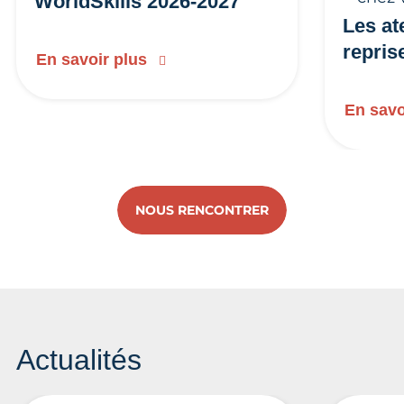
WorldSkills 2026-2027
Les at
repris
En savoir plus
En savo
NOUS RENCONTRER
Actualités