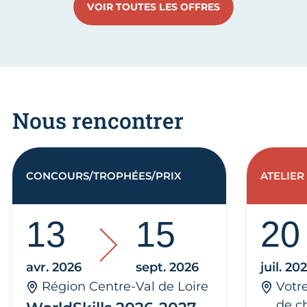
VOIR TOUTES LES OFFRES
Nous rencontrer
CONCOURS/TROPHÉES/PRIX
ATELIER
13
15
20
avr. 2026
sept. 2026
juil. 20
Région Centre-Val de Loire
Votr
de c