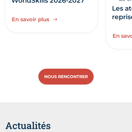
WorldSkills 2026-2027
Les at
repris
En savoir plus
En savo
NOUS RENCONTRER
Actualités