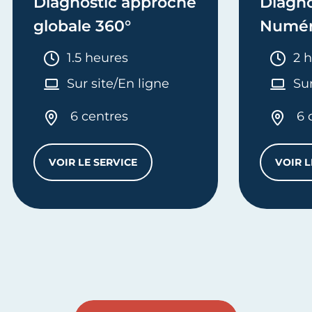
Diagnostic approche
Diagno
globale 360°
Numér
Durée :
Dur
1.5 heures
2 
Sur site/En ligne
Sur
6 centres
6 
VOIR LE SERVICE
VOIR L
DIAGNOSTIC APPROCHE GLOBALE 360°