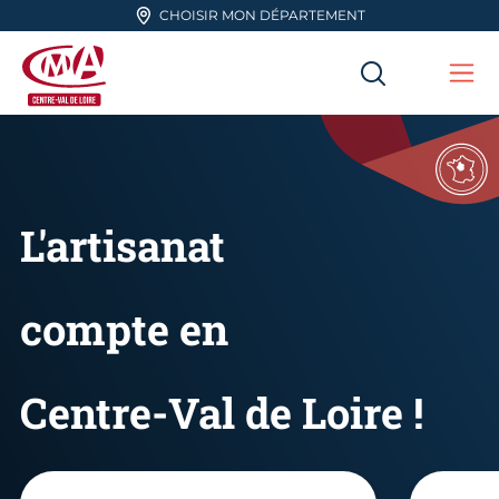
Aller en haut de page
CHOISIR MON DÉPARTEMENT
RECHERC
Me
CMA Centre-Val de Loire
L'artisanat
compte en
Centre-Val de Loire !