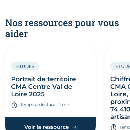
Nos ressources pour vous
aider
ETUDES
ETUD
Portrait de territoire
Chiffr
CMA Centre Val de
CMA C
Loire 2025
Loire,
proxi
Temps de lecture : 4 min
74 410
artisa
Voir la ressource
Temps