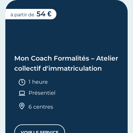
54 €
à partir de
Mon Coach Formalités – Atelier
collectif d'immatriculation
Durée :
1 heure
Présentiel
6 centres
VOIR LE SERVICE