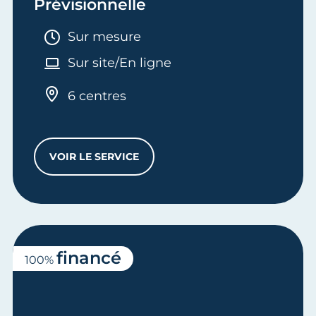
Prévisionnelle
Durée :
Sur mesure
Sur site/En ligne
6 centres
VOIR LE SERVICE
RÉALISER UNE ÉTUDE PRÉVISIONNELLE
financé
100%