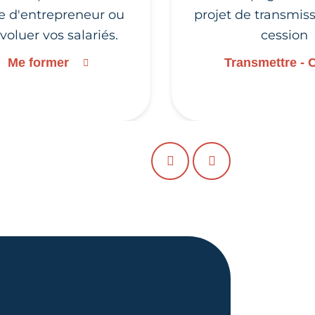
ie d'entrepreneur ou
projet de transmis
évoluer vos salariés.
cession
Me former
Transmettre - 
PRÉCÉDENT
SUIVANT