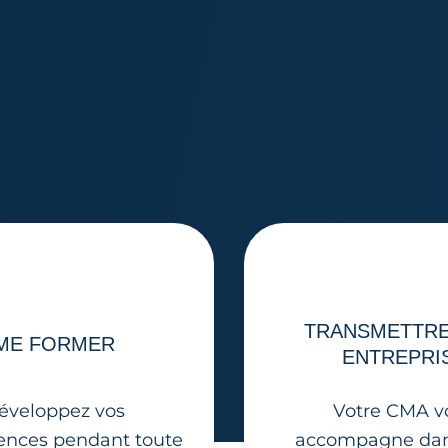
TRANSMETTR
ME FORMER
ENTREPRI
éveloppez vos
Votre CMA v
nces pendant toute
accompagne dan