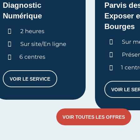
Diagnostic
Parvis de
Numérique
Exposer e
Bourges
Durée :
2 heures
Durée 
Sur m
Sur site/En ligne
Présen
6 centres
1 cent
VOIR LE SERVICE
DIAGNOSTIC NUMÉRIQUE
VOIR LE SE
ALE 360°
PAR
VOIR TOUTES LES OFFRES