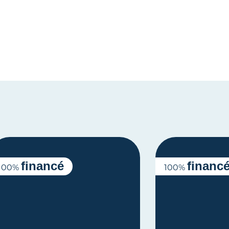
financé
financ
100%
100%