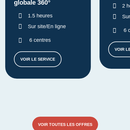
globale 360°
Dur
2 h
Durée :
1.5 heures
Sur
Sur site/En ligne
6 
6 centres
VOIR L
VOIR LE SERVICE
DIAGNOSTIC APPROCHE GLOBALE 360°
VOIR TOUTES LES OFFRES