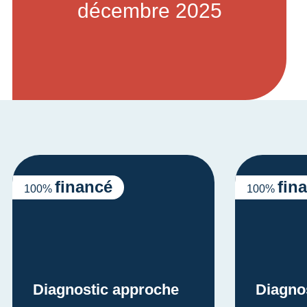
décembre 2025
financé
fin
100%
100%
Diagnostic approche
Diagno