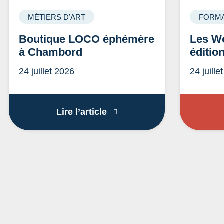
MÉTIERS D’ART
FORMA
Boutique LOCO éphémère
Les Wo
à Chambord
éditio
24 juillet 2026
24 juille
Boutique LOCO éphémère 
Lire l’article