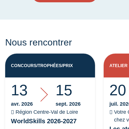
Nous rencontrer
CONCOURS/TROPHÉES/PRIX
ATELIER
13
15
20
avr. 2026
sept. 2026
juil. 20
Région Centre-Val de Loire
Votre 
chez 
WorldSkills 2026-2027
Les at