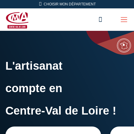
Aller en haut de page
CHOISIR MON DÉPARTEMENT
RECHERC
Men
CMA Centre-Val de Loire
L'artisanat
compte en
Centre-Val de Loire !