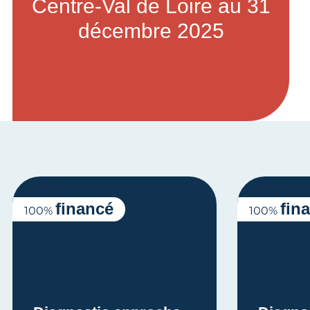
Centre-Val de Loire au 31
décembre 2025
financé
fin
100%
100%