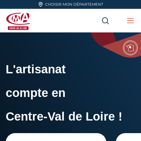
Aller en haut de page
CHOISIR MON DÉPARTEMENT
RECHERC
Me
CMA Centre-Val de Loire
L'artisanat
compte en
Centre-Val de Loire !