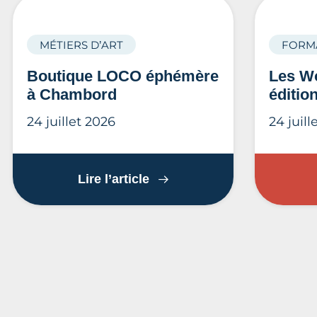
MÉTIERS D’ART
FORM
Boutique LOCO éphémère
Les Wo
à Chambord
éditio
24 juillet 2026
24 juill
Boutique LOCO éphémère 
Lire l’article