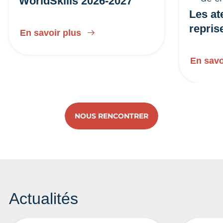
WorldSkills 2026-2027
Les at
repris
En savoir plus
En savo
NOUS RENCONTRER
Actualités