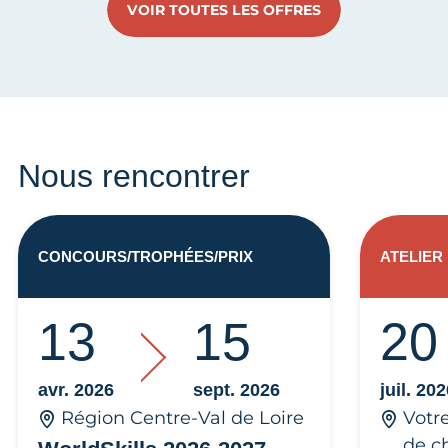
VOIR TOUTES LES OFFRES
Nous rencontrer
CONCOURS/TROPHÉES/PRIX
ATELIER
13
15
20
avr. 2026
sept. 2026
juil. 20
Région Centre-Val de Loire
Votr
de c