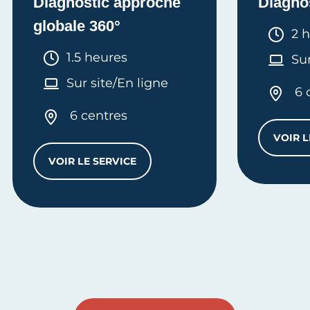
Diagnostic approche
Diagno
globale 360°
Dur
2 
Durée :
1.5 heures
Sur
Sur site/En ligne
6 
6 centres
VOIR L
VOIR LE SERVICE
DIAGNOSTIC APPROCHE GLOBALE 360°